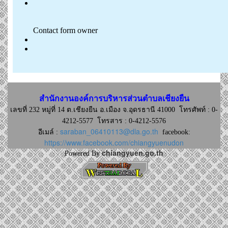
สำนักงานองค์การบริหารส่วนตำบลเชียงยืน
เลขที่ 232 หมู่ที่ 14 ต.เชียงยืน อ.เมือง จ.อุดรธานี 41000
โทรศัพท์ : 0-
4212-5577 โทรสาร : 0-4212-5576
saraban_06410113@dla.go.th
อีเมล์ :
facebook:
https://www.facebook.com/chiangyuenudon
chiangyuen.go.th
Powered By