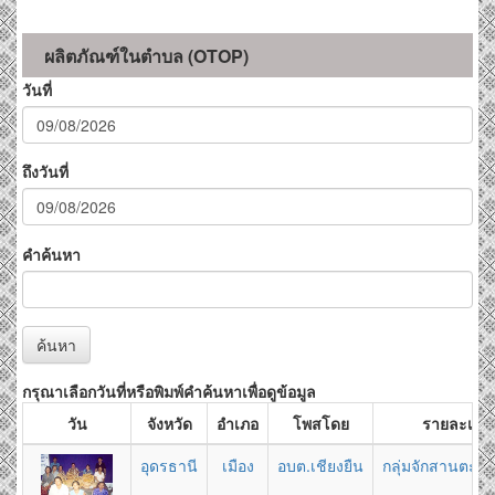
ผลิตภัณฑ์ในตำบล (OTOP)
วันที่
ถึงวันที่
คำค้นหา
ค้นหา
กรุณาเลือกวันที่หรือพิมพ์คำค้นหาเพื่อดูข้อมูล
วัน
จังหวัด
อำเภอ
โพสโดย
รายละเอีย
อุดรธานี
เมือง
อบต.เชียงยืน
กลุ่มจักสานตะก